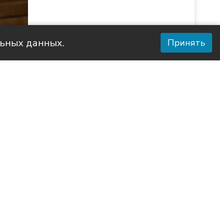
льных данных.
Принять
 района