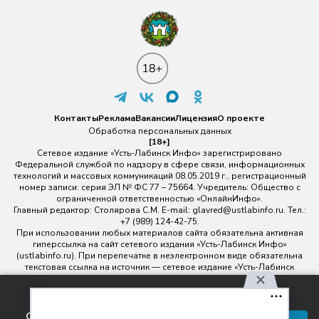
Контакты
Реклама
Вакансии
Лицензия
О проекте
Обработка персональных данных
[18+]
Сетевое издание «Усть-Лабинск Инфо» зарегистрировано
Федеральной службой по надзору в сфере связи, информационных
технологий и массовых коммуникаций 08.05.2019 г., регистрационный
номер записи: серия ЭЛ № ФС 77 – 75664. Учредитель: Общество с
ограниченной ответственностью «ОнлайнИнфо».
Главный редактор: Столярова С.М. E-mail:
glavred@ustlabinfo.ru
. Тел.:
+7 (989) 124-42-75.
При использовании любых материалов сайта обязательна активная
гиперссылка на сайт сетевого издания «Усть-Лабинск Инфо»
(ustlabinfo.ru). При перепечатке в неэлектронном виде обязательна
текстовая ссылка на источник — сетевое издание «Усть-Лабинск
инфо».
Использование фото- и видеоматериалов без письменного
Используя наш сайт, вы
разрешения редакции сетевого издания «Усть-Лабинск Инфо» не
соглашаетесь с правилами
допускается.