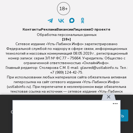
Контакты
Реклама
Вакансии
Лицензия
О проекте
Обработка персональных данных
[18+]
Сетевое издание «Усть-Лабинск Инфо» зарегистрировано
Федеральной службой по надзору в сфере связи, информационных
технологий и массовых коммуникаций 08.05.2019 г., регистрационный
номер записи: серия ЭЛ № ФС 77 – 75664. Учредитель: Общество с
ограниченной ответственностью «ОнлайнИнфо».
Главный редактор: Столярова С.М. E-mail:
glavred@ustlabinfo.ru
. Тел.:
+7 (989) 124-42-75.
При использовании любых материалов сайта обязательна активная
гиперссылка на сайт сетевого издания «Усть-Лабинск Инфо»
(ustlabinfo.ru). При перепечатке в неэлектронном виде обязательна
текстовая ссылка на источник — сетевое издание «Усть-Лабинск
инфо».
Использование фото- и видеоматериалов без письменного
Используя наш сайт, вы
разрешения редакции сетевого издания «Усть-Лабинск Инфо» не
соглашаетесь с правилами
допускается.
Принять
обработки персональных
данных.