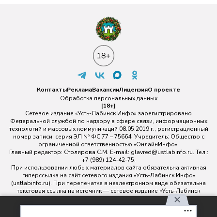
Контакты
Реклама
Вакансии
Лицензия
О проекте
Обработка персональных данных
[18+]
Сетевое издание «Усть-Лабинск Инфо» зарегистрировано
Федеральной службой по надзору в сфере связи, информационных
технологий и массовых коммуникаций 08.05.2019 г., регистрационный
номер записи: серия ЭЛ № ФС 77 – 75664. Учредитель: Общество с
ограниченной ответственностью «ОнлайнИнфо».
Главный редактор: Столярова С.М. E-mail:
glavred@ustlabinfo.ru
. Тел.:
+7 (989) 124-42-75.
При использовании любых материалов сайта обязательна активная
гиперссылка на сайт сетевого издания «Усть-Лабинск Инфо»
(ustlabinfo.ru). При перепечатке в неэлектронном виде обязательна
текстовая ссылка на источник — сетевое издание «Усть-Лабинск
инфо».
Использование фото- и видеоматериалов без письменного
Используя наш сайт, вы
разрешения редакции сетевого издания «Усть-Лабинск Инфо» не