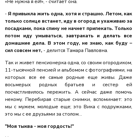
«Не нужна я ей!», - считает она.
-
Я привыкла жить одна, хотя и страшно. Летом, как
только солнце встанет, иду в огород и ухаживаю за
посадками, пока спину не начнет припекать. Только
потом иду умываться, завтракать и делать все
домашние дела. В этом году, не знаю, как буду –
сил совсем нет,
- делится Тамара Павловна.
Так и живет пенсионерка одна, со своим огородиком,
11-тысячной пенсией и альбомом с фотографиями, на
которых все ее самые родные еще живы. Даже
восьмерых родных братьев и сестер ей
посчастливилось пережить. А сейчас даже помочь
некому. Перебирая старые снимки, вспоминает: это
мы с мужем, молодые еще; это Вика с подружками,
это мы с ее друзьями за столом…
"Моя тыква - моя гордость!"