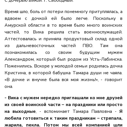
С дочерью Викой. г. Свободный.
Время шло, боль от потери понемногу притуплялась, а
вдвоем с дочкой ей было легче. Поскольку в
Амурской области в то время было много воинских
частей, то Вика решила стать военнослужащей.
Аттестовалась и приняла продуктовый склад одной
из дальневосточных частей ПВО. Там она
познакомилась со своим будущим мужем
Александром, который был родом из Усть-Лабинска.
Поженились. Вскоре у молодой семьи родилась дочка
Кристина, в которой бабушка Тамара души не чаяла.
«В дочке и внучке была вся моя жизнь!», - говорит
она.
- Вика с мужем нередко приглашали ко мне друзей
из своей воинской части – на праздники или просто
на выходные
, - вспоминает Тамара Павловна -
Я
любила готовиться к таким праздникам – стряпала,
жарила, пекла. Потом мы всей компанией шли