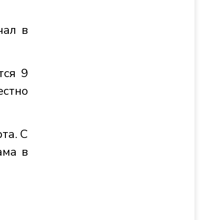
чал в
тся 9
стно
та. С
ама в