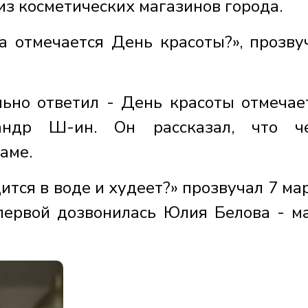
из косметических магазинов города.
а отмечается День красоты?», прозву
ьно ответил - День красоты отмечае
ндр Ш-ин. Он рассказал, что че
аме.
ится в воде и худеет?» прозвучал 7 мар
первой дозвонилась Юлия Белова - м