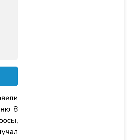
овели
дню 8
росы,
лучал