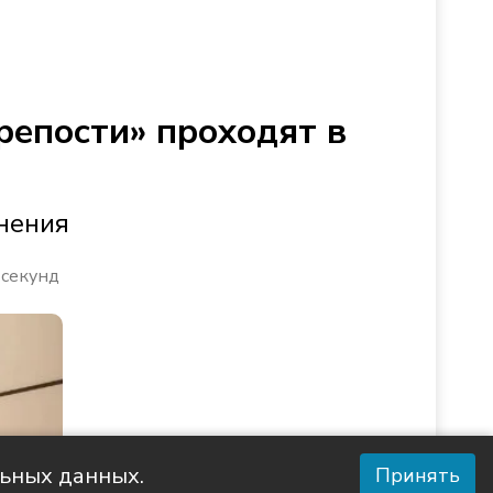
репости» проходят в
нения
 секунд
льных данных.
Принять