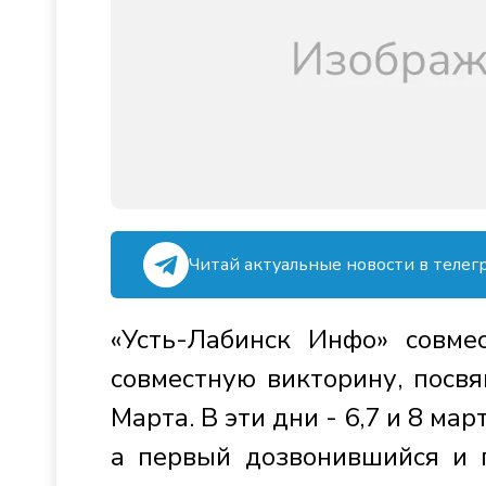
Читай актуальные новости в телег
«Усть-Лабинск Инфо» совме
совместную викторину, пос
Марта. В эти дни - 6,7 и 8 м
а первый дозвонившийся и п