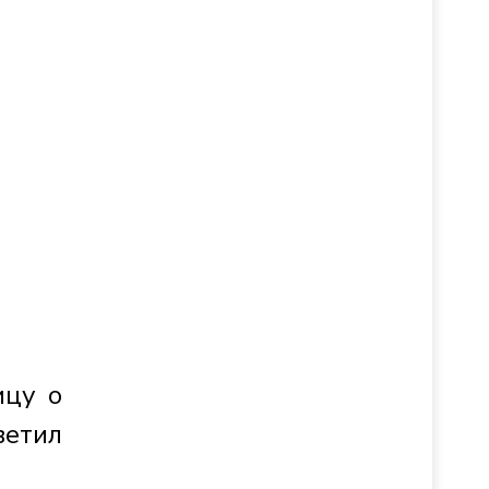
ицу о
ветил