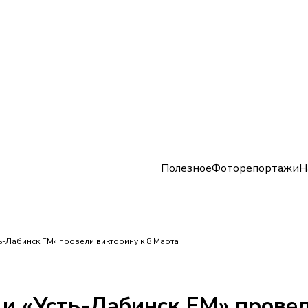
Полезное
Фоторепортажи
Н
ь-Лабинск FM» провели викторину к 8 Марта
и «Усть-Лабинск FM» провел