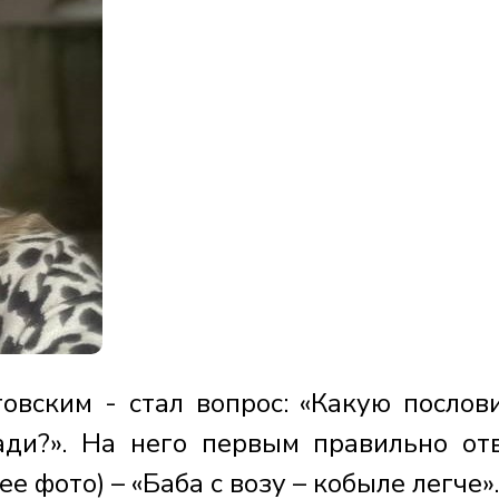
овским - стал вопрос: «Какую послов
ди?». На него первым правильно от
 фото) – «Баба с возу – кобыле легче».