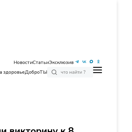
Новости
Статьи
Эксклюзив
а здоровье
ДоброТЫ
и викторину к 8