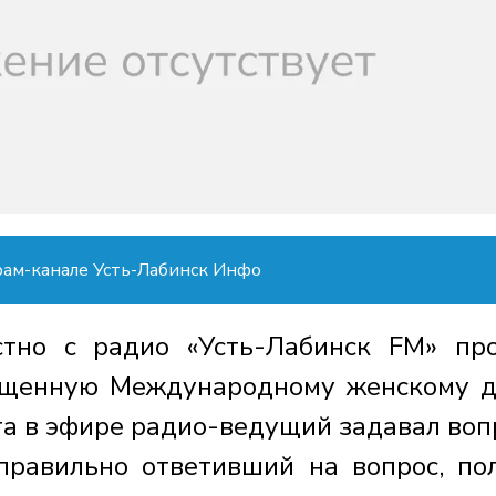
рам-канале Усть-Лабинск Инфо
стно с радио «Усть-Лабинск FМ» пр
вященную Международному женскому 
арта в эфире радио-ведущий задавал воп
равильно ответивший на вопрос, по