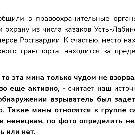
общили в правоохранительные орган
 охрану из числа казаков Усть-Лабин
еров Росгвардии. К счастью, место на
ового транспорта, находится за пред
 то эта мина только чудом не взорва
во еще активно,
- считает наш источ
обнаружении взрыватель был задет
о. Такие мины относятся к группе 
и немецкая, по фото определить не
ль или нет.