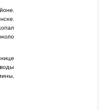
йоне.
ске.
копал
около
анице
 воды
ины,