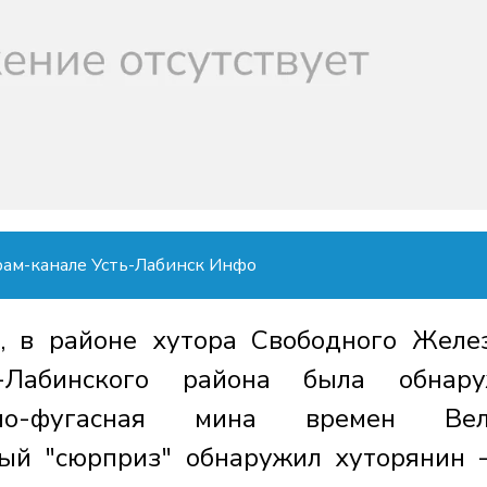
рам-канале Усть-Лабинск Инфо
, в районе хутора Свободного Желе
ь-Лабинского района была обнару
очно-фугасная мина времен Вел
ый "сюрприз" обнаружил хуторянин 