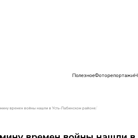
Полезное
Фоторепортажи
Н
/
мину времен войны нашли в Усть-Лабинском районе
мину времен войны нашли в