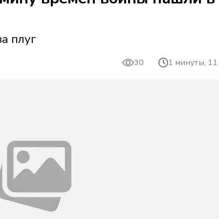
а плуг
30
1 минуты, 11