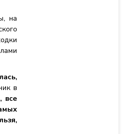
ы, на
ского
ходки
елами
лась,
ник в
, все
самых
льзя,