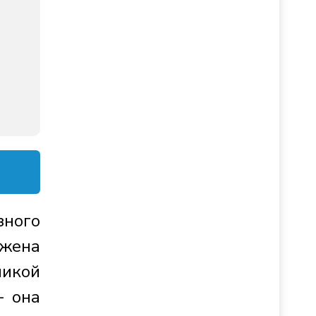
зного
жена
икой
– она