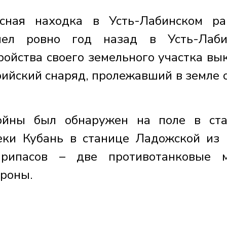
сная находка в Усть-Лабинском ра
шел ровно год назад в Усть-Лабин
ройства своего земельного участка вы
ийский снаряд, пролежавший в земле 
ойны был обнаружен на поле в ст
еки Кубань в станице Ладожской из
рипасов – две противотанковые м
роны.