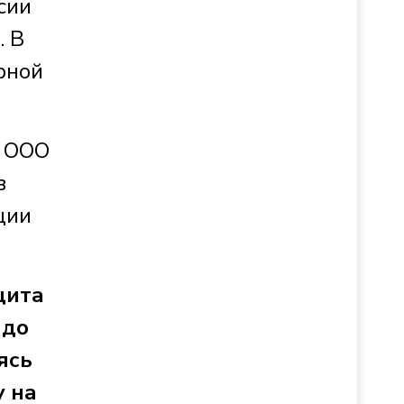
сии
. В
рной
м ООО
в
ции
цита
 до
ясь
у на