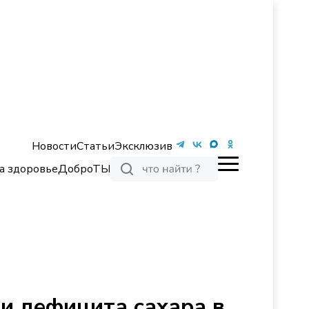
Новости
Статьи
Эксклюзив
а здоровье
ДоброТЫ
ии дефицита сахара в