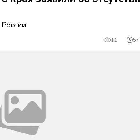
й России
11
57