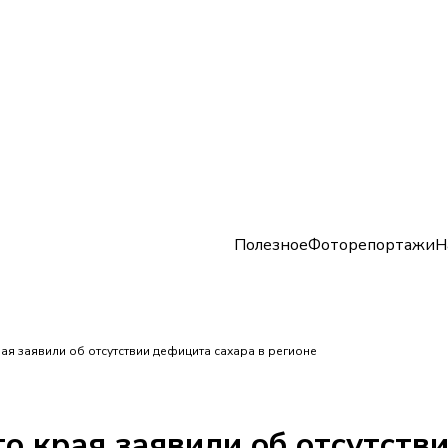
Полезное
Фоторепортажи
Н
ая заявили об отсутствии дефицита сахара в регионе
о края заявили об отсутств