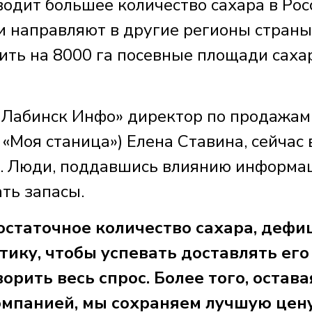
водит большее количество сахара в Рос
ки направляют в другие регионы страны
тить на 8000 га посевные площади саха
ь-Лабинск Инфо» директор по продажа
 «Моя станица») Елена Ставина, сейчас 
ар. Люди, поддавшись влиянию информа
ать запасы.
достаточное количество сахара, дефи
тику, чтобы успевать доставлять его
рить весь спрос. Более того, остава
омпанией, мы сохраняем лучшую цен