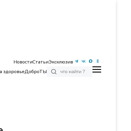
Новости
Статьи
Эксклюзив
а здоровье
ДоброТЫ
е