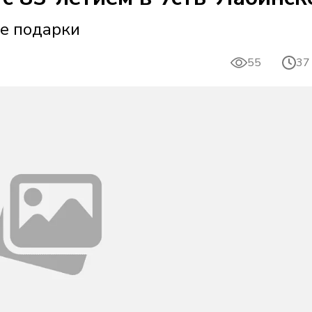
е подарки
55
37