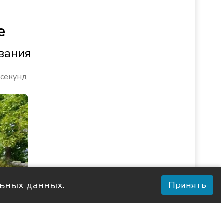
е
вания
 секунд
льных данных.
Принять