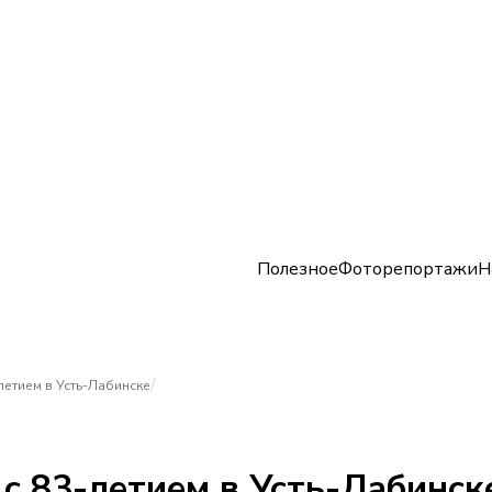
Полезное
Фоторепортажи
Н
/
летием в Усть-Лабинске
с 83-летием в Усть-Лабинск