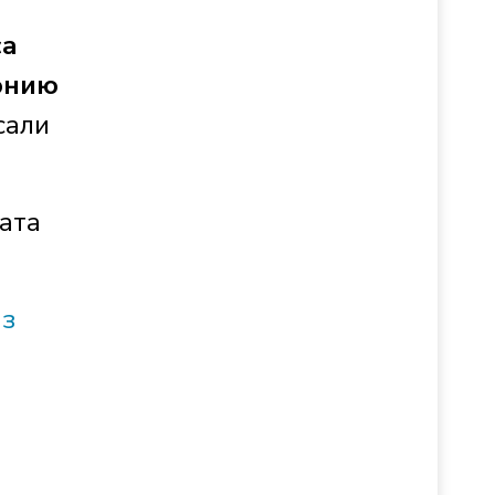
са
онию
сали
ата
из