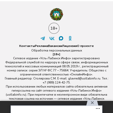
Контакты
Реклама
Вакансии
Лицензия
О проекте
Обработка персональных данных
[18+]
Сетевое издание «Усть-Лабинск Инфо» зарегистрировано
Федеральной службой по надзору в сфере связи, информационных
технологий и массовых коммуникаций 08.05.2019 г., регистрационный
номер записи: серия ЭЛ № ФС 77 – 75664. Учредитель: Общество с
ограниченной ответственностью «ОнлайнИнфо».
Главный редактор: Столярова С.М. E-mail:
glavred@ustlabinfo.ru
. Тел.:
+7 (989) 124-42-75.
При использовании любых материалов сайта обязательна активная
гиперссылка на сайт сетевого издания «Усть-Лабинск Инфо»
(ustlabinfo.ru). При перепечатке в неэлектронном виде обязательна
текстовая ссылка на источник — сетевое издание «Усть-Лабинск
инфо».
Использование фото- и видеоматериалов без письменного
Используя наш сайт, вы
разрешения редакции сетевого издания «Усть-Лабинск Инфо» не