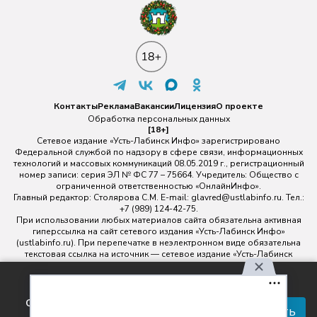
Контакты
Реклама
Вакансии
Лицензия
О проекте
Обработка персональных данных
[18+]
Сетевое издание «Усть-Лабинск Инфо» зарегистрировано
Федеральной службой по надзору в сфере связи, информационных
технологий и массовых коммуникаций 08.05.2019 г., регистрационный
номер записи: серия ЭЛ № ФС 77 – 75664. Учредитель: Общество с
ограниченной ответственностью «ОнлайнИнфо».
Главный редактор: Столярова С.М. E-mail:
glavred@ustlabinfo.ru
. Тел.:
+7 (989) 124-42-75.
При использовании любых материалов сайта обязательна активная
гиперссылка на сайт сетевого издания «Усть-Лабинск Инфо»
(ustlabinfo.ru). При перепечатке в неэлектронном виде обязательна
текстовая ссылка на источник — сетевое издание «Усть-Лабинск
инфо».
Использование фото- и видеоматериалов без письменного
Используя наш сайт, вы
разрешения редакции сетевого издания «Усть-Лабинск Инфо» не
соглашаетесь с правилами
допускается.
Принять