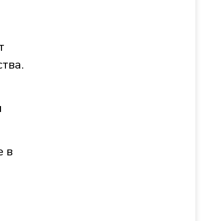
т
тва.
и
 в