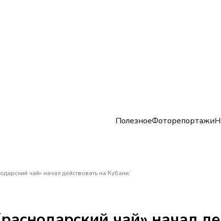
Полезное
Фоторепортажи
Н
/
одарский чай» начал действовать на Кубани
раснодарский чай» начал де