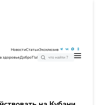
Новости
Статьи
Эксклюзив
а здоровье
ДоброТЫ
йствовать на Кубани