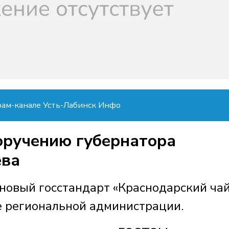
рам-канале Усть-Лабинск Инфо
оручению губернатора
ева
новый госстандарт «Краснодарский чай
е региональной администрации.