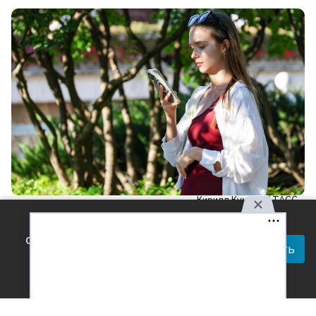
Кирилл Кухмарь/ ТАСС
Используя наш сайт, вы
Читай актуальные новости в телеграм-
соглашаетесь с правилами
канале Усть-Лабинск Инфо
Принять
обработки персональных
данных.
Ученые СО РАН представили новую модель
нейросети, которая выявляет депрессию, объединяя
генетические данные и показатели ЭЭГ.