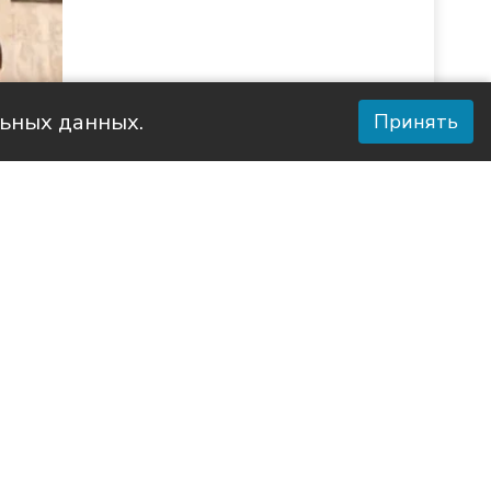
льных данных.
Принять
с Агро»