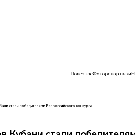
Полезное
Фоторепортажи
Н
убани стали победителями Всероссийского конкурса
ов Кубани стали победителя