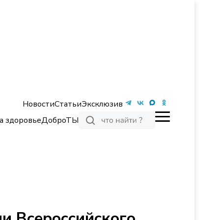
Новости
Статьи
Эксклюзив
а здоровье
ДоброТЫ
ми Всероссийского