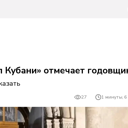
ол Кубани» отмечает годовщ
казать
27
1 минуты, 6