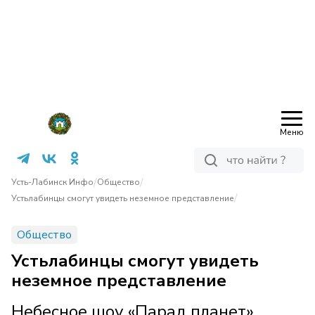
Меню
/
/
Усть-Лабинск Инфо
Общество
/
Устьлабинцы смогут увидеть неземное представление
Общество
Устьлабинцы смогут увидеть
неземное представление
Небесное шоу «Парад планет»