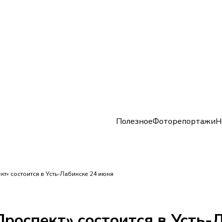
Полезное
Фоторепортажи
Н
т» состоится в Усть-Лабинске 24 июня
роспект» состоится в Усть-