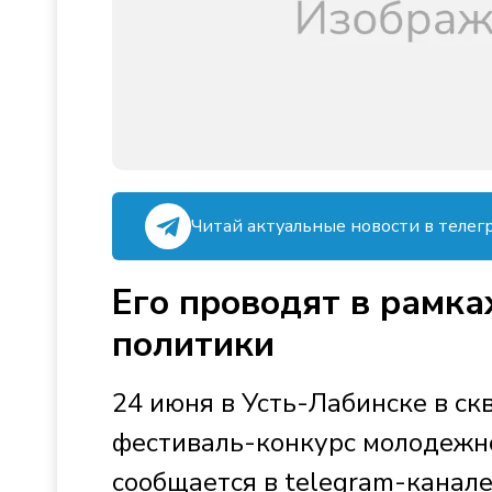
Читай актуальные новости в телег
Его проводят в рамк
политики
24 июня в Усть-Лабинске в ск
фестиваль-конкурс молодежно
сообщается в telegram-канале