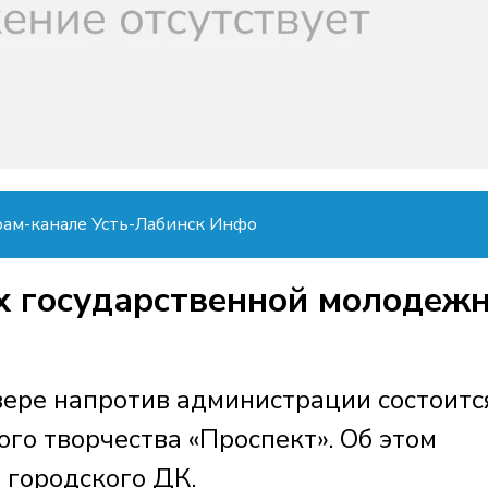
рам-канале Усть-Лабинск Инфо
ах государственной молодеж
вере напротив администрации состоитс
го творчества «Проспект». Об этом
 городского ДК.