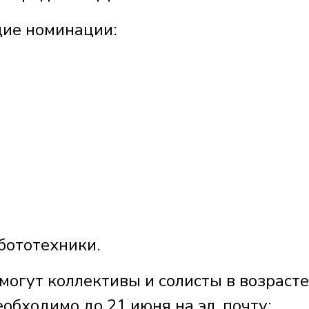
щие номинации:
бототехники.
могут коллективы и солисты в возрасте
еобходимо до 21 июня на эл. почту: