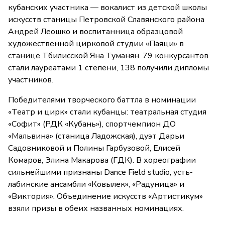
кубанских участника — вокалист из детской школы
искусств станицы Петровской Славянского района
Андрей Леошко и воспитанница образцовой
художественной цирковой студии «Паяци» в
станице Тбилисской Яна Туманян. 79 конкурсантов
стали лауреатами 1 степени, 138 получили дипломы
участников.
Победителями творческого баттла в номинации
«Театр и цирк» стали кубанцы: театральная студия
«Софит» (РДК «Кубань»), спортчемпион ДО
«Мальвина» (станица Ладожская), дуэт Дарьи
Садовниковой и Полины Гарбузовой, Елисей
Комаров, Элина Макарова (ГДК). В хореографии
сильнейшими признаны Dance Field studio, усть-
лабинские ансамбли «Ковылек», «Радуница» и
«Виктория». Объединение искусств «Артистикум»
взяли призы в обеих названных номинациях.