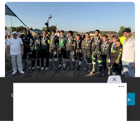
Используя наш сайт, вы
Фото: амдинистрация Староминского района
соглашаетесь с правилами
Принять
Читай актуальные новости в телеграм-
обработки персональных
канале Усть-Лабинск Инфо
данных.
Мотобольная команда юниоров «Агрокомплекс 2» из
станицы Кирпильской завоевала золото в
Первенстве России. Награждение состоялось на