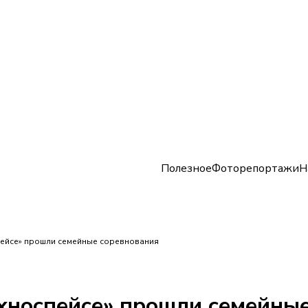
Полезное
Фоторепортажи
Н
спейсе» прошли семейные соревнования
ехноспейсе» прошли семейны