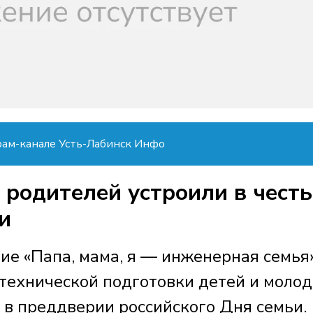
рам-канале Усть-Лабинск Инфо
 родителей устроили в честь
и
е «Папа, мама, я — инженерная семья
технической подготовки детей и моло
 в преддверии российского Дня семьи.