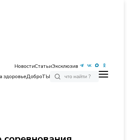
Новости
Статьи
Эксклюзив
а здоровье
ДоброТЫ
е соревнования