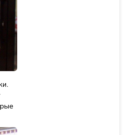
ки.
у
орые