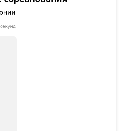
ронии
 секунд