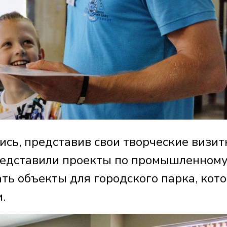
сь, представив свои творческие визит
представили проекты по промышленном
ть объекты для городского парка, кот
.