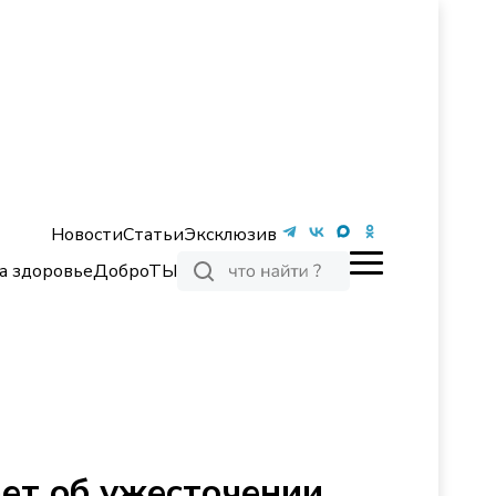
Новости
Статьи
Эксклюзив
а здоровье
ДоброТЫ
ет об ужесточении