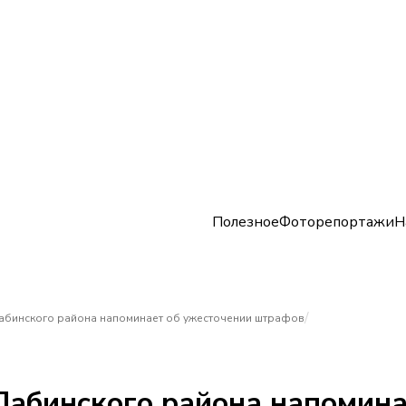
Полезное
Фоторепортажи
Н
/
Лабинского района напоминает об ужесточении штрафов
Лабинского района напомина