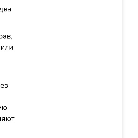
 два
рав,
 или
без
ую
няют