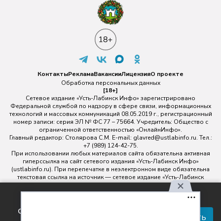
Контакты
Реклама
Вакансии
Лицензия
О проекте
Обработка персональных данных
[18+]
Сетевое издание «Усть-Лабинск Инфо» зарегистрировано
Федеральной службой по надзору в сфере связи, информационных
технологий и массовых коммуникаций 08.05.2019 г., регистрационный
номер записи: серия ЭЛ № ФС 77 – 75664. Учредитель: Общество с
ограниченной ответственностью «ОнлайнИнфо».
Главный редактор: Столярова С.М. E-mail:
glavred@ustlabinfo.ru
. Тел.:
+7 (989) 124-42-75.
При использовании любых материалов сайта обязательна активная
гиперссылка на сайт сетевого издания «Усть-Лабинск Инфо»
(ustlabinfo.ru). При перепечатке в неэлектронном виде обязательна
текстовая ссылка на источник — сетевое издание «Усть-Лабинск
инфо».
Использование фото- и видеоматериалов без письменного
Используя наш сайт, вы
разрешения редакции сетевого издания «Усть-Лабинск Инфо» не
соглашаетесь с правилами
допускается.
Принять