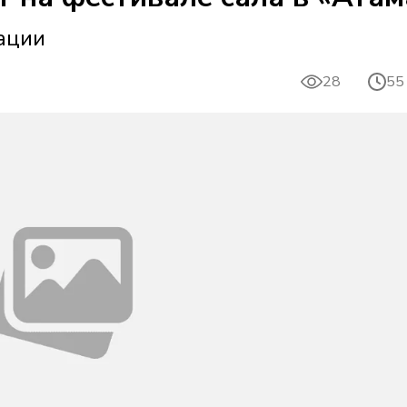
ации
28
55