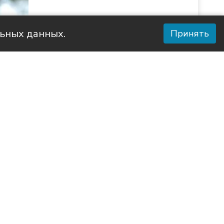
льных данных.
Принять
е Дело»