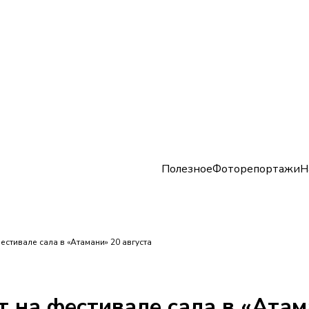
Полезное
Фоторепортажи
Н
естивале сала в «Атамани» 20 августа
т на фестивале сала в «Атам