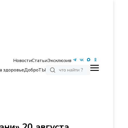
Новости
Статьи
Эксклюзив
а здоровье
ДоброТЫ
ани» 20 августа