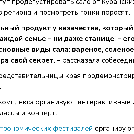
гут продегустировать сало от кубански
 региона и посмотреть гонки поросят.
льный продукт у казачества, который
аждой семье – ни даже станице! – ег
сновные виды сала: вареное, соленое
ра свой секрет, –
рассказала собеседн
представительницы края продемонстри
.
комплекса организуют интерактивные 
лассы и концерт.
строномических фестивалей
организуют