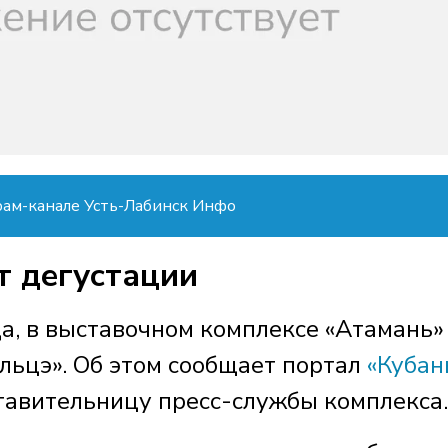
рам-канале Усть-Лабинск Инфо
т дегустации
ода, в выставочном комплексе «Атамань»
альцэ». Об этом сообщает портал
«Кубан
тавительницу пресс-службы комплекса.