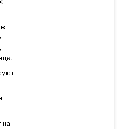
х
 в
о
,
ица.
руют
и
 на