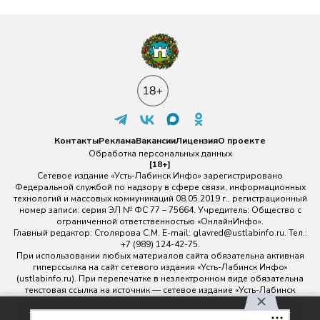
Контакты
Реклама
Вакансии
Лицензия
О проекте
Обработка персональных данных
[18+]
Сетевое издание «Усть-Лабинск Инфо» зарегистрировано
Федеральной службой по надзору в сфере связи, информационных
технологий и массовых коммуникаций 08.05.2019 г., регистрационный
номер записи: серия ЭЛ № ФС 77 – 75664. Учредитель: Общество с
ограниченной ответственностью «ОнлайнИнфо».
Главный редактор: Столярова С.М. E-mail:
glavred@ustlabinfo.ru
. Тел.:
+7 (989) 124-42-75.
При использовании любых материалов сайта обязательна активная
гиперссылка на сайт сетевого издания «Усть-Лабинск Инфо»
(ustlabinfo.ru). При перепечатке в неэлектронном виде обязательна
текстовая ссылка на источник — сетевое издание «Усть-Лабинск
инфо».
Использование фото- и видеоматериалов без письменного
Используя наш сайт, вы