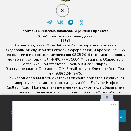
Контакты
Реклама
Вакансии
Лицензия
О проекте
Обработка персональных данных
[18+]
Сетевое издание «Усть-Лабинск Инфо» зарегистрировано
Федеральной службой по надзору в сфере связи, информационных
технологий и массовых коммуникаций 08.05.2019 г., регистрационный
номер записи: серия ЭЛ № ФС 77 – 75664. Учредитель: Общество с
ограниченной ответственностью «ОнлайнИнфо».
Главный редактор: Столярова С.М. E-mail:
glavred@ustlabinfo.ru
. Тел.:
+7 (989) 124-42-75.
При использовании любых материалов сайта обязательна активная
гиперссылка на сайт сетевого издания «Усть-Лабинск Инфо»
(ustlabinfo.ru). При перепечатке в неэлектронном виде обязательна
текстовая ссылка на источник — сетевое издание «Усть-Лабинск
инфо».
Использование фото- и видеоматериалов без письменного
Используя наш сайт, вы
разрешения редакции сетевого издания «Усть-Лабинск Инфо» не
соглашаетесь с правилами
допускается.
Принять
обработки персональных
данных.