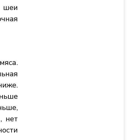
ы шеи
очная
мяса.
льная
ниже.
еньше
ньше,
, нет
ости