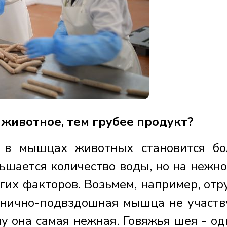
 животное, тем грубее продукт?
м в мышцах животных становится б
ьшается количество воды, но на нежно
гих факторов. Возьмем, например, отру
снично-подвздошная мышца не участв
у она самая нежная. Говяжья шея - од