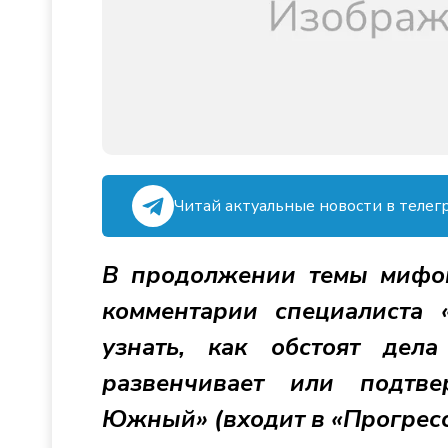
Читай актуальные новости в телег
В продолжении темы мифов
комментарии специалиста 
узнать, как обстоят де
развенчивает или подтв
Южный» (входит в «Прогресс