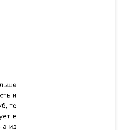
ольше
сть и
б, то
ует в
на из