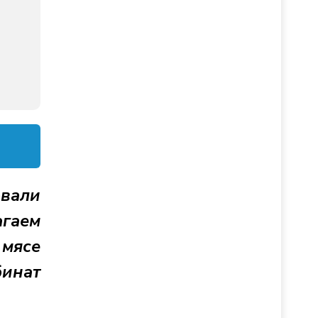
овали
агаем
мясе
инат