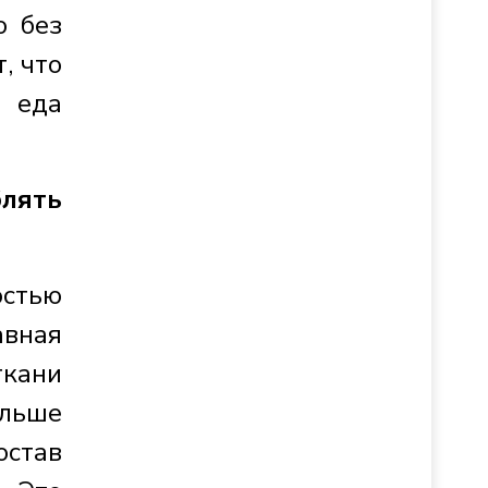
о без
, что
 еда
блять
остью
авная
ткани
ольше
остав