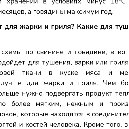
и хранении в условиях минус 18°С
месяцев, а говядины максимум год.
т для жарки и гриля? Какие для ту
схемы по свинине и говядине, в ко
одойдет для тушения, варки или гриля
овой ткани в куске мяса и ме
м лучше для жарки и гриля. Чем б
дольше нужно подвергать продукт теп
ало более мягким, нежным и прои
окон, которые находятся в соедините
огтей и костей человека. Кроме того, в