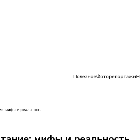
Полезное
Фоторепортажи
Н
ие: мифы и реальность
тание: мифы и реальность