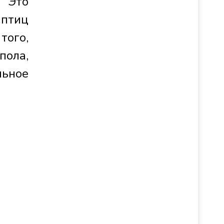
. Это
 птиц
того,
пола,
ьное