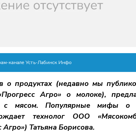
рам-канале Усть-Лабинск Инфо
 о продуктах (недавно мы публик
«Прогресс Агро» о молоке), предл
ла с мясом. Популярные мифы о 
ерждает технолог ООО «Мясокомб
 Агро») Татьяна Борисова.