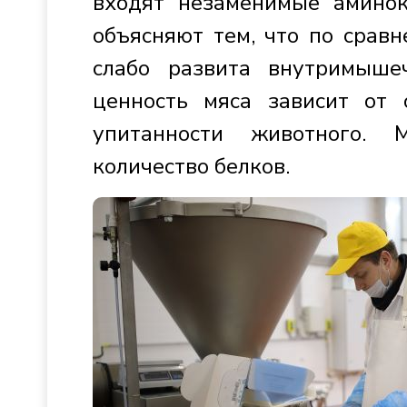
входят незаменимые аминок
объясняют тем, что по срав
слабо развита внутримышеч
ценность мяса зависит от о
упитанности животного. 
количество белков.