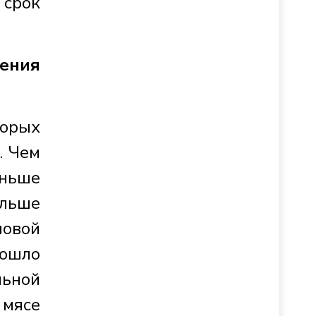
 срок
шения
торых
. Чем
ньше
ольше
ловой
зошло
льной
 мясе