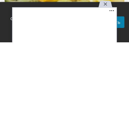
Фото: пресс-служба администрации Краснодарского края
Используя наш сайт, вы
Читай актуальные новости в телеграм-
соглашаетесь с правилами
Принять
канале Усть-Лабинск Инфо
обработки персональных
данных.
В Краснодарском крае произвели первые 600 тысяч
банок сахарной кукурузы нового урожая.
На Кубани произвели первые 600 тысяч банок
сахарной кукурузы нового урожая. На
предприятиях края приступили к переработке
кукурузы. Технологические линии запустили в
Павловском, Динском, Тимашевском, Калининском,
Брюховецком и Абинском районах, Краснодаре. В
планах – достичь прошлогодних показателей:
переработать около 170 тысяч тонн сырья и
выпустить более 270 миллионов банок консервов.