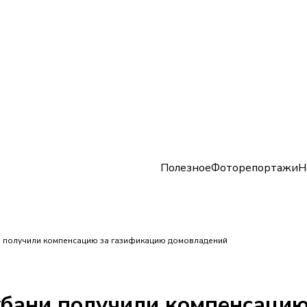
Полезное
Фоторепортажи
Н
и получили компенсацию за газификацию домовладений
убани получили компенсаци