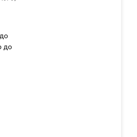
 до
о до