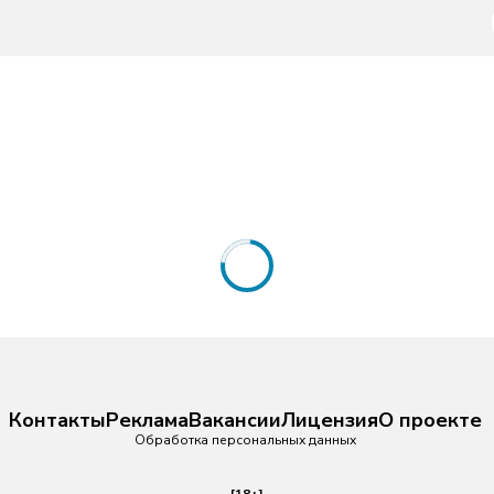
каком состоянии побережье 
х нефтепродуктов
37