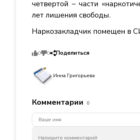
четвертой – части «наркотич
лет лишения свободы.
Наркозакладчик помещен в С
Поделиться
0
0
Инна Григорьева
Комментарии
0