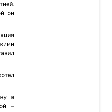
тией.
ой он
ация
скими
тавил
отел
ону в
ой –