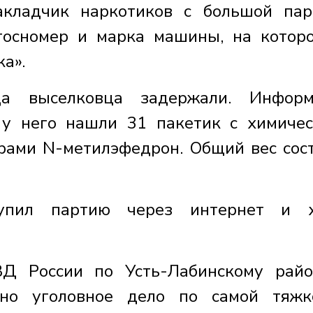
акладчик наркотиков с большой пар
госномер и марка машины, на котор
ка».
а выселковца задержали. Информ
 у него нашли 31 пакетик с химиче
рами N-метилэфедрон. Общий вес сос
купил партию через интернет и х
Д России по Усть-Лабинскому рай
ено уголовное дело по самой тяжк