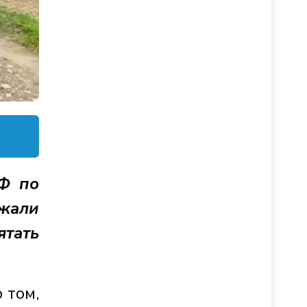
РФ по
ржали
ятать
 том,