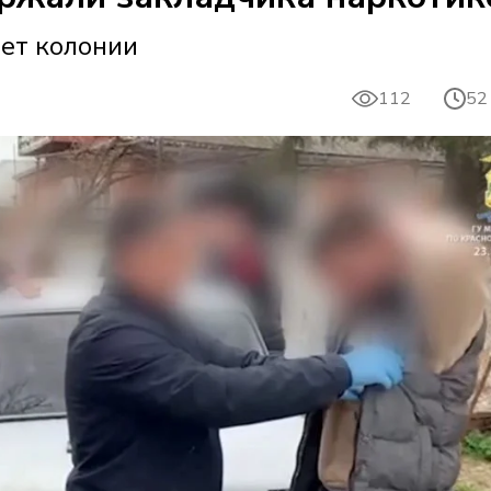
лет колонии
112
52