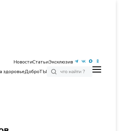
Новости
Статьи
Эксклюзив
а здоровье
ДоброТЫ
ов