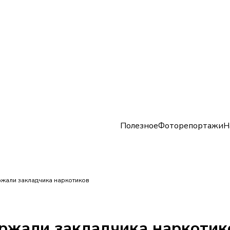
Полезное
Фоторепортажи
Н
/
ржали закладчика наркотиков
ержали закладчика наркотик