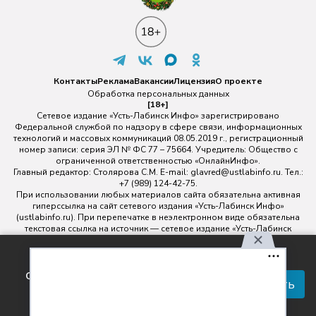
Контакты
Реклама
Вакансии
Лицензия
О проекте
Обработка персональных данных
[18+]
Сетевое издание «Усть-Лабинск Инфо» зарегистрировано
Федеральной службой по надзору в сфере связи, информационных
технологий и массовых коммуникаций 08.05.2019 г., регистрационный
номер записи: серия ЭЛ № ФС 77 – 75664. Учредитель: Общество с
ограниченной ответственностью «ОнлайнИнфо».
Главный редактор: Столярова С.М. E-mail:
glavred@ustlabinfo.ru
. Тел.:
+7 (989) 124-42-75.
При использовании любых материалов сайта обязательна активная
гиперссылка на сайт сетевого издания «Усть-Лабинск Инфо»
(ustlabinfo.ru). При перепечатке в неэлектронном виде обязательна
текстовая ссылка на источник — сетевое издание «Усть-Лабинск
инфо».
Использование фото- и видеоматериалов без письменного
Используя наш сайт, вы
разрешения редакции сетевого издания «Усть-Лабинск Инфо» не
соглашаетесь с правилами
допускается.
Принять
обработки персональных
данных.