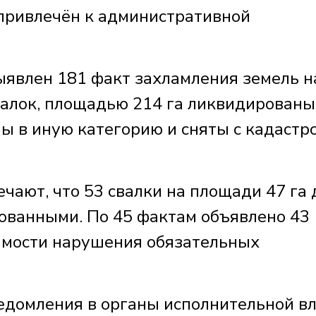
 привлечён к административной
выявлен 181 факт захламления земель н
валок, площадью 214 га ликвидированы,
ны в иную категорию и сняты с кадастр
ают, что 53 свалки на площади 47 га 
рованными. По 45 фактам объявлено 43
имости нарушения обязательных
едомления в органы исполнительной в