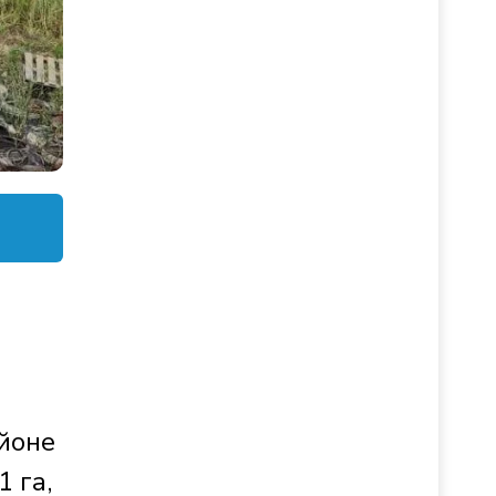
йоне
 га,