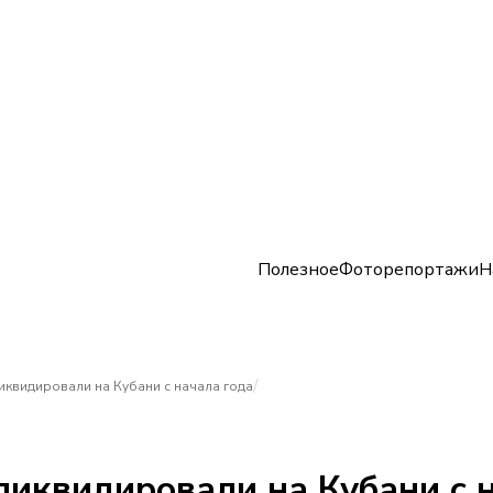
Полезное
Фоторепортажи
Н
/
ликвидировали на Кубани с начала года
ликвидировали на Кубани с 