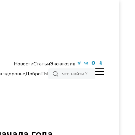
Новости
Статьи
Эксклюзив
а здоровье
ДоброТЫ
начала года