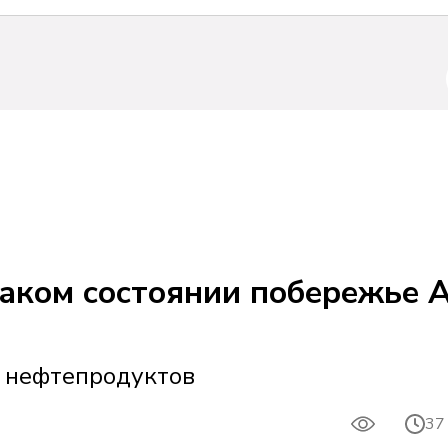
каком состоянии побережье 
х нефтепродуктов
10
37