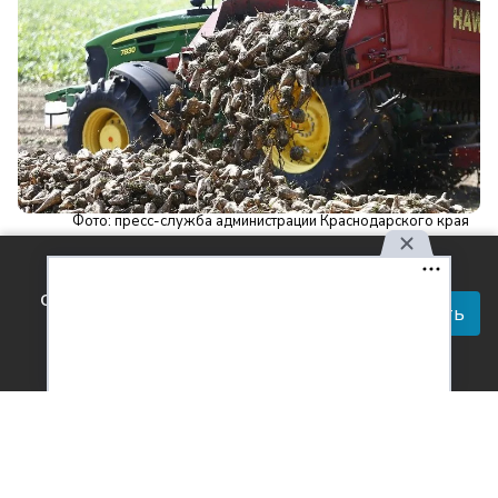
Фото: пресс-служба администрации Краснодарского края
Читай актуальные новости в телеграм-
Используя наш сайт, вы
канале Усть-Лабинск Инфо
соглашаетесь с правилами
Принять
обработки персональных
Кубанские аграрии набрали темп, сообщает пресс-
данных.
служба администрации края. На сегодняшний день
переработано первые 500 тыс. тонн свеклы,
произведено
55 тыс. тонн сахара
.