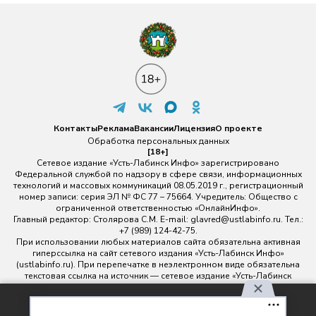
Контакты
Реклама
Вакансии
Лицензия
О проекте
Обработка персональных данных
[18+]
Сетевое издание «Усть-Лабинск Инфо» зарегистрировано
Федеральной службой по надзору в сфере связи, информационных
технологий и массовых коммуникаций 08.05.2019 г., регистрационный
номер записи: серия ЭЛ № ФС 77 – 75664. Учредитель: Общество с
ограниченной ответственностью «ОнлайнИнфо».
Главный редактор: Столярова С.М. E-mail:
glavred@ustlabinfo.ru
. Тел.:
+7 (989) 124-42-75.
При использовании любых материалов сайта обязательна активная
гиперссылка на сайт сетевого издания «Усть-Лабинск Инфо»
(ustlabinfo.ru). При перепечатке в неэлектронном виде обязательна
текстовая ссылка на источник — сетевое издание «Усть-Лабинск
инфо».
Использование фото- и видеоматериалов без письменного
Используя наш сайт, вы
разрешения редакции сетевого издания «Усть-Лабинск Инфо» не