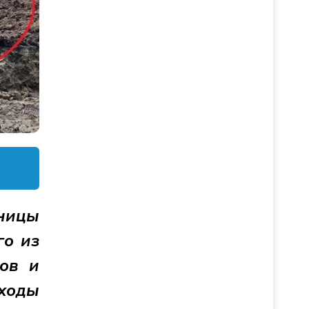
аницы
го из
ров и
тходы