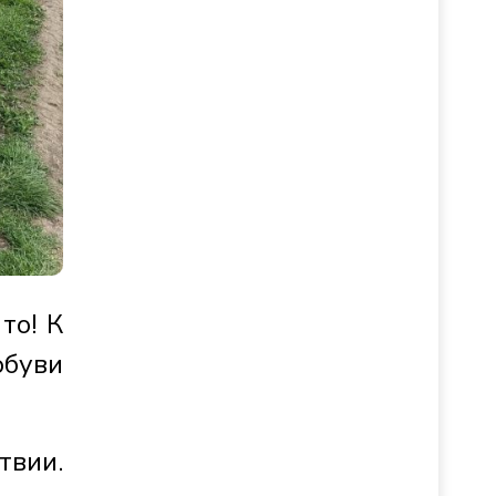
то! К
обуви
твии.