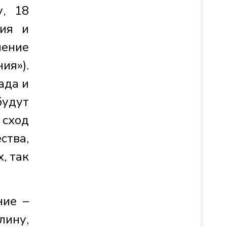
у, 18
сия и
шение
я»).
ада и
удут
 сход
ства,
, так
ние –
лину,