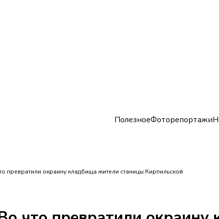
Полезное
Фоторепортажи
Н
что превратили окраину кладбища жители станицы Кирпильской
 Во что превратили окраину