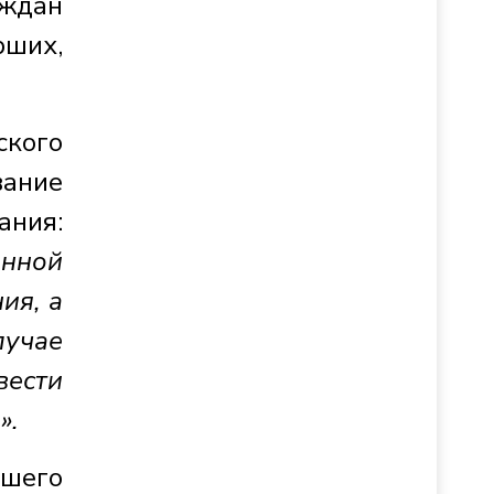
аждан
рших,
ского
вание
ания:
нной
ия, а
учае
вести
».
ашего