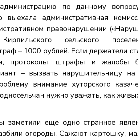
администрацию по данному вопрос
о выехала административная комис
нистративном правонарушении («Нару
Кирпильского сельского поселени
аф – 1000 рублей. Если держатели ст
м, протоколы, штрафы и жалобы б
риант – вызвать нарушительницу на
облему внимание хуторского казаче
односельчан нужно уважать, как живых
мы заметили еще одно странное явле
азбили огороды. Сажают картошку, ма