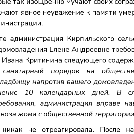
орые так изощренно мучают своих согр
жают явное неуважение к памяти уме
министрации.
те администрация Кирпильского сель
 домовладения Елене Андреевне требо
я Ивана Критинина следующего содерж
 санитарный порядок на обществе
кладбищу напротив вашего домовладен
ение 10 календарных дней. В сл
ебования, администрация вправе на
воза жома с общественной территории
 никак не отреагировала. После н