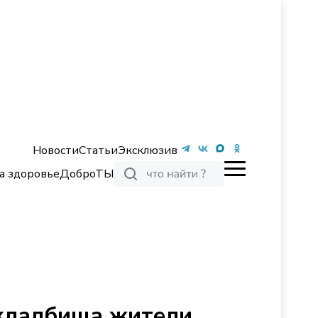
Новости
Статьи
Эксклюзив
а здоровье
ДоброТЫ
 кладбища жители