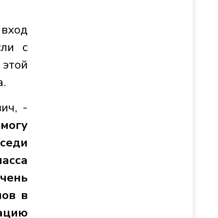
 вход
сли с
 этой
.
ич, -
 могу
седи
масса
очень
мов в
рацию