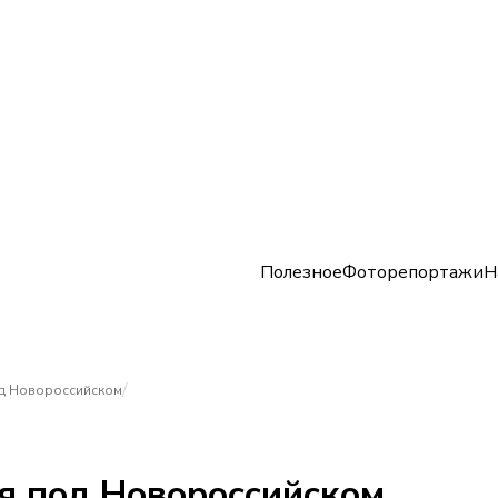
Полезное
Фоторепортажи
Н
/
од Новороссийском
я под Новороссийском