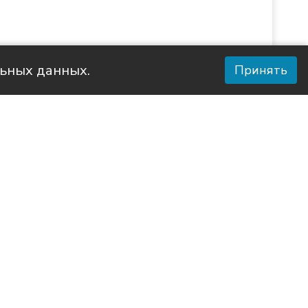
льных данных.
Принять
го края