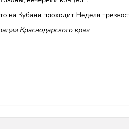
тозоны, вечерний концерт.
что на Кубани проходит Неделя трезвос
ации Краснодарского края