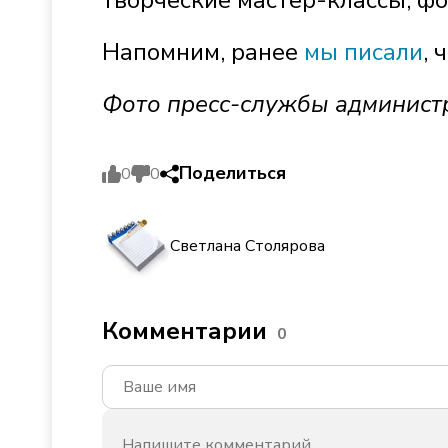
творческие мастер-классы, фо
Напомним, ранее
мы писали
, 
Фото п
ресс-службы
администр
Поделиться
0
0
Светлана Столярова
Комментарии
0