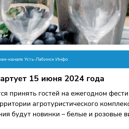
рам-канале Усть-Лабинск Инфо
тартует 15 июня 2024 года
тся принять гостей на ежегодном фест
ерритории агротуристического комплек
ния будут новинки – белые и розовые в