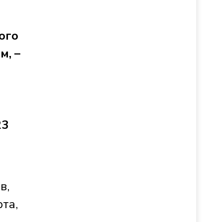
ого
м, –
23
в,
та,