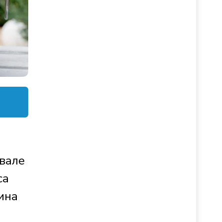
ивале
са
ина