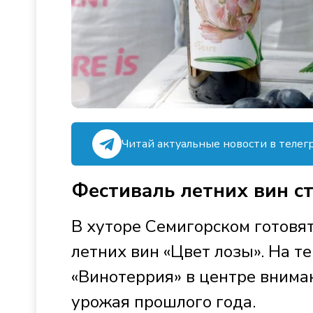
Читай актуальные новости в телег
Фестиваль летних вин с
В хуторе Семигорском готовя
летних вин «Цвет лозы». На т
«Винотеррия» в центре внима
урожая прошлого года.