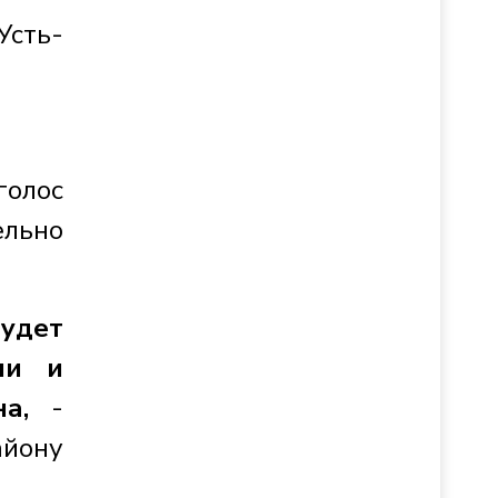
Усть-
голос
ельно
удет
ни и
а,
-
айону