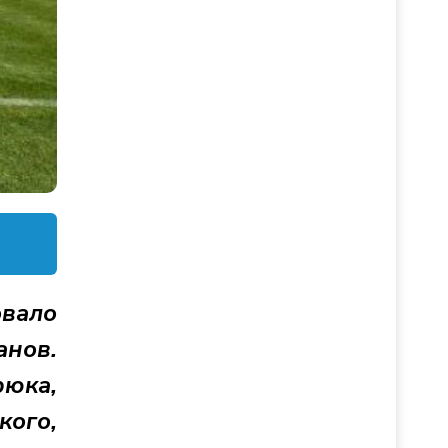
овало
анов.
рюка,
ого,