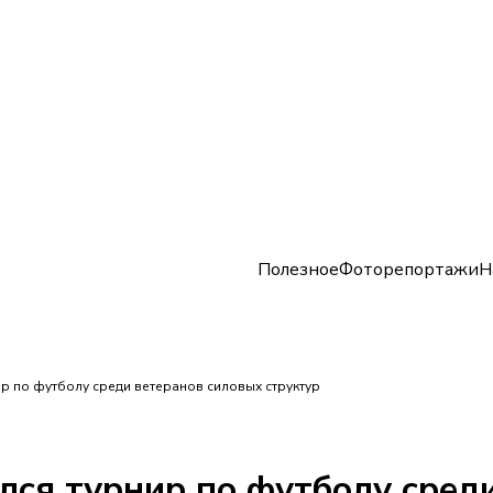
Полезное
Фоторепортажи
Н
ир по футболу среди ветеранов силовых структур
лся турнир по футболу сред