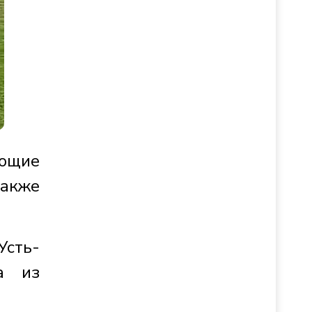
ющие
также
Усть-
а из