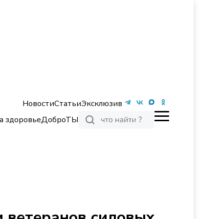
Новости
Статьи
Эксклюзив
а здоровье
ДоброТЫ
и ветеранов силовых