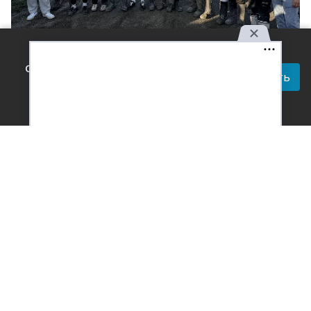
Используя наш сайт, вы
Фото: амдинистрация Староминского района
соглашаетесь с правилами
Принять
Читай актуальные новости в телеграм-
обработки персональных
канале Усть-Лабинск Инфо
данных.
Мотобольная команда юниоров «Агрокомплекс 2» из
станицы Кирпильской завоевала золото в
Первенстве России. Награждение состоялось на
стадионе «Олимп» в станице Староминской.