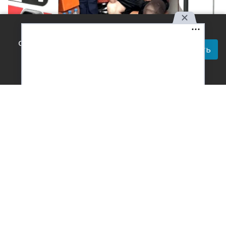
Используя наш сайт, вы
Фото: Госавтоинспекция Усть-Лабинского района
соглашаетесь с правилами
Читай актуальные новости в телеграм-
Принять
обработки персональных
канале Усть-Лабинск Инфо
данных.
Акция «Безопасная дорога в отпуск» прошла в Усть-
Лабинском районе. Сотрудники Госавтоинспекции
совместно с медицинскими работниками провели
крупномасштабное профилактическое мероприятие
на автодороге «Краснодар-Кропоткин».