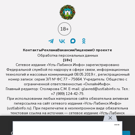
Контакты
Реклама
Вакансии
Лицензия
О проекте
Обработка персональных данных
[18+]
Сетевое издание «Усть-Лабинск Инфо» зарегистрировано
Федеральной службой по надзору в сфере связи, информационных
технологий и массовых коммуникаций 08.05.2019 г., регистрационный
номер записи: серия ЭЛ № ФС 77 – 75664. Учредитель: Общество с
ограниченной ответственностью «ОнлайнИнфо».
Главный редактор: Столярова С.М. E-mail:
glavred@ustlabinfo.ru
. Тел.:
+7 (989) 124-42-75.
При использовании любых материалов сайта обязательна активная
гиперссылка на сайт сетевого издания «Усть-Лабинск Инфо»
(ustlabinfo.ru). При перепечатке в неэлектронном виде обязательна
текстовая ссылка на источник — сетевое издание «Усть-Лабинск
инфо».
Использование фото- и видеоматериалов без письменного
Используя наш сайт, вы
разрешения редакции сетевого издания «Усть-Лабинск Инфо» не
соглашаетесь с правилами
допускается.