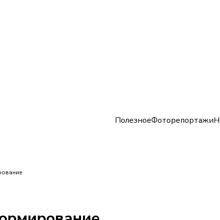
Полезное
Фоторепортажи
Н
рование
формирование