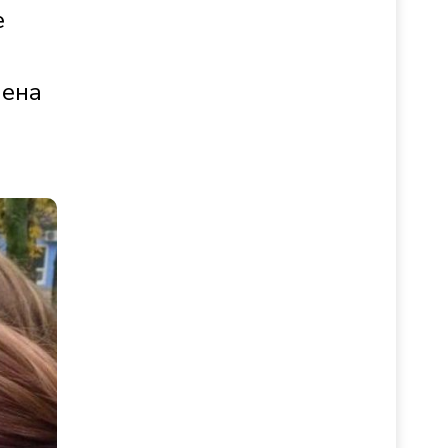
е
лена