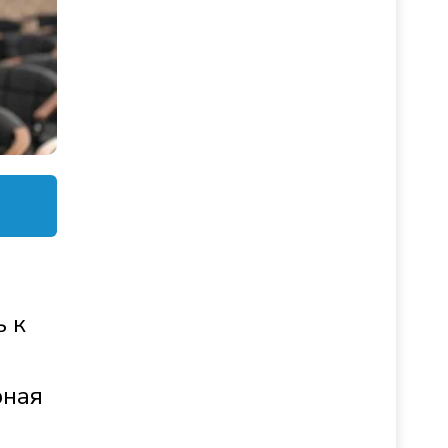
 к
рная