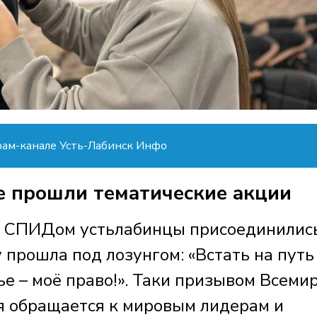
рам-канале Усть-Лабинск Инфо
е прошли тематические акции
о СПИДом устьлабинцы присоединились
у прошла под лозунгом: «Встать на путь
ье – моё право!». Таки призывом Всеми
я обращается к мировым лидерам и