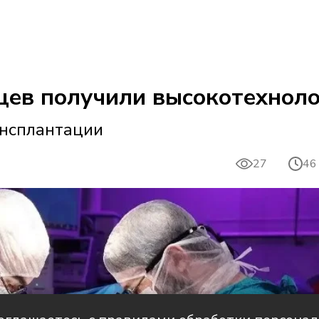
нцев получили высокотехно
ансплантации
27
46