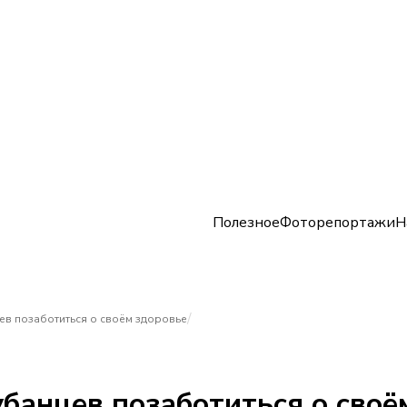
Полезное
Фоторепортажи
Н
/
ев позаботиться о своём здоровье
банцев позаботиться о своё