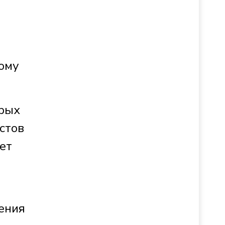
гому
орых
стов
ет
ения