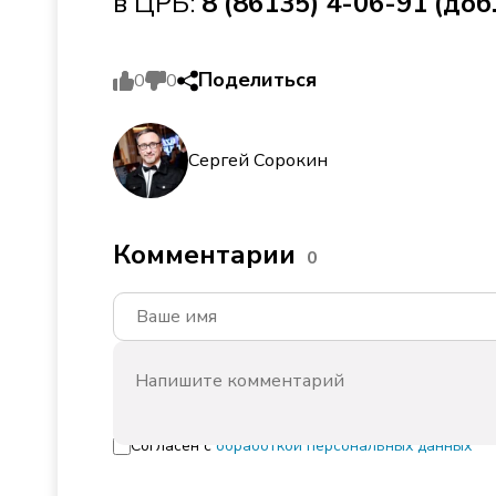
в ЦРБ:
8 (86135) 4-06-91 (доб.
Поделиться
0
0
Сергей Сорокин
Комментарии
0
Согласен с
обработкой персональных данных