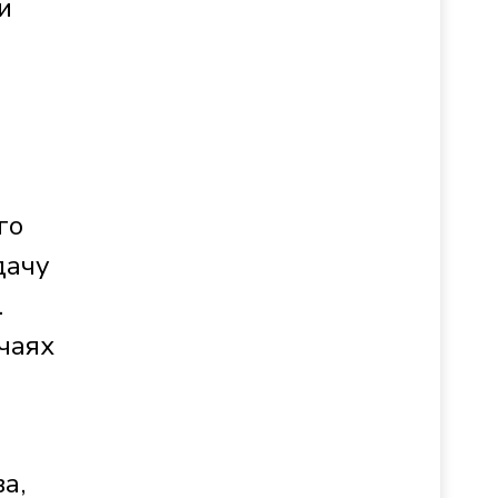
и
го
дачу
.
учаях
а,