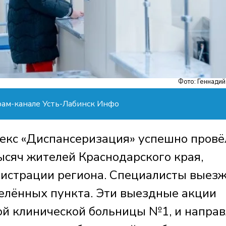
Фото: Геннадий
рам-канале Усть-Лабинск Инфо
екс «Диспансеризация» успешно провё
ысяч жителей Краснодарского края,
нистрации региона. Специалисты выез
селённых пункта. Эти выездные акции
ой клинической больницы №1, и напра