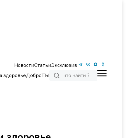
Новости
Статьи
Эксклюзив
а здоровье
ДоброТЫ
м здоровье