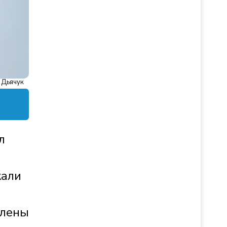
 Дьячук
л
жали
влены