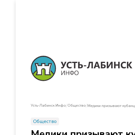
/
/
Усть-Лабинск Инфо
Общество
Медики призывают кубанц
Общество
Медики призывают ку