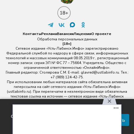
Контакты
Реклама
Вакансии
Лицензия
О проекте
Обработка персональных данных
[18+]
Сетевое издание «Усть-Лабинск Инфо» зарегистрировано
Федеральной службой по надзору в сфере связи, информационных
технологий и массовых коммуникаций 08.05.2019 г., регистрационный
номер записи: серия ЭЛ № ФС 77 – 75664. Учредитель: Общество с
ограниченной ответственностью «ОнлайнИнфо».
Главный редактор: Столярова С.М. E-mail:
glavred@ustlabinfo.ru
. Тел.:
+7 (989) 124-42-75.
При использовании любых материалов сайта обязательна активная
гиперссылка на сайт сетевого издания «Усть-Лабинск Инфо»
(ustlabinfo.ru). При перепечатке в неэлектронном виде обязательна
текстовая ссылка на источник — сетевое издание «Усть-Лабинск
инфо».
Использование фото- и видеоматериалов без письменного
Используя наш сайт, вы
разрешения редакции сетевого издания «Усть-Лабинск Инфо» не
соглашаетесь с правилами
допускается.
Принять
обработки персональных
данных.