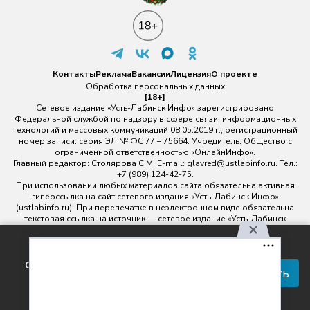
Контакты
Реклама
Вакансии
Лицензия
О проекте
Обработка персональных данных
[18+]
Сетевое издание «Усть-Лабинск Инфо» зарегистрировано
Федеральной службой по надзору в сфере связи, информационных
технологий и массовых коммуникаций 08.05.2019 г., регистрационный
номер записи: серия ЭЛ № ФС 77 – 75664. Учредитель: Общество с
ограниченной ответственностью «ОнлайнИнфо».
Главный редактор: Столярова С.М. E-mail:
glavred@ustlabinfo.ru
. Тел.:
+7 (989) 124-42-75.
При использовании любых материалов сайта обязательна активная
гиперссылка на сайт сетевого издания «Усть-Лабинск Инфо»
(ustlabinfo.ru). При перепечатке в неэлектронном виде обязательна
текстовая ссылка на источник — сетевое издание «Усть-Лабинск
инфо».
Использование фото- и видеоматериалов без письменного
Используя наш сайт, вы
разрешения редакции сетевого издания «Усть-Лабинск Инфо» не
соглашаетесь с правилами
допускается.
Принять
обработки персональных
данных.