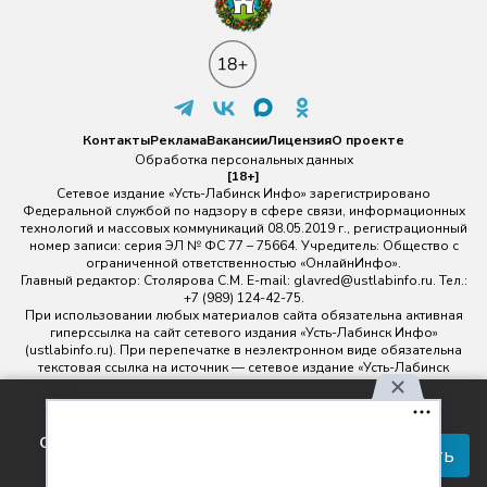
Контакты
Реклама
Вакансии
Лицензия
О проекте
Обработка персональных данных
[18+]
Сетевое издание «Усть-Лабинск Инфо» зарегистрировано
Федеральной службой по надзору в сфере связи, информационных
технологий и массовых коммуникаций 08.05.2019 г., регистрационный
номер записи: серия ЭЛ № ФС 77 – 75664. Учредитель: Общество с
ограниченной ответственностью «ОнлайнИнфо».
Главный редактор: Столярова С.М. E-mail:
glavred@ustlabinfo.ru
. Тел.:
+7 (989) 124-42-75.
При использовании любых материалов сайта обязательна активная
гиперссылка на сайт сетевого издания «Усть-Лабинск Инфо»
(ustlabinfo.ru). При перепечатке в неэлектронном виде обязательна
текстовая ссылка на источник — сетевое издание «Усть-Лабинск
инфо».
Использование фото- и видеоматериалов без письменного
Используя наш сайт, вы
разрешения редакции сетевого издания «Усть-Лабинск Инфо» не
соглашаетесь с правилами
допускается.
Принять
обработки персональных