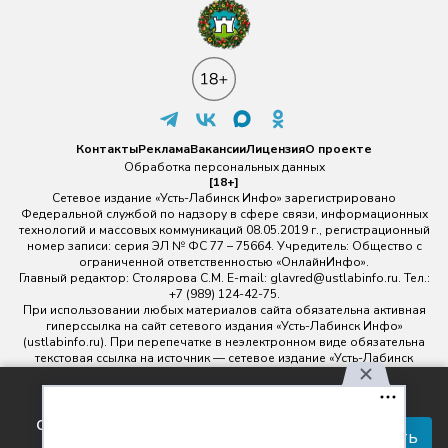
Контакты
Реклама
Вакансии
Лицензия
О проекте
Обработка персональных данных
[18+]
Сетевое издание «Усть-Лабинск Инфо» зарегистрировано
Федеральной службой по надзору в сфере связи, информационных
технологий и массовых коммуникаций 08.05.2019 г., регистрационный
номер записи: серия ЭЛ № ФС 77 – 75664. Учредитель: Общество с
ограниченной ответственностью «ОнлайнИнфо».
Главный редактор: Столярова С.М. E-mail:
glavred@ustlabinfo.ru
. Тел.:
+7 (989) 124-42-75.
При использовании любых материалов сайта обязательна активная
гиперссылка на сайт сетевого издания «Усть-Лабинск Инфо»
(ustlabinfo.ru). При перепечатке в неэлектронном виде обязательна
текстовая ссылка на источник — сетевое издание «Усть-Лабинск
инфо».
Использование фото- и видеоматериалов без письменного
Используя наш сайт, вы
разрешения редакции сетевого издания «Усть-Лабинск Инфо» не
соглашаетесь с правилами
допускается.
Принять