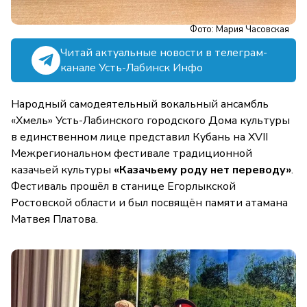
Фото: Мария Часовская
Читай актуальные новости в телеграм-
канале Усть-Лабинск Инфо
Народный самодеятельный вокальный ансамбль
«Хмель» Усть-Лабинского городского Дома культуры
в единственном лице представил Кубань на XVII
Межрегиональном фестивале традиционной
казачьей культуры
«Казачьему роду нет переводу»
.
Фестиваль прошёл в станице Егорлыкской
Ростовской области и был посвящён памяти атамана
Матвея Платова.