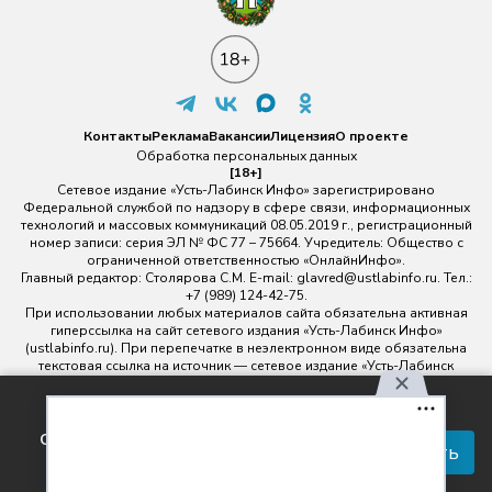
Контакты
Реклама
Вакансии
Лицензия
О проекте
Обработка персональных данных
[18+]
Сетевое издание «Усть-Лабинск Инфо» зарегистрировано
Федеральной службой по надзору в сфере связи, информационных
технологий и массовых коммуникаций 08.05.2019 г., регистрационный
номер записи: серия ЭЛ № ФС 77 – 75664. Учредитель: Общество с
ограниченной ответственностью «ОнлайнИнфо».
Главный редактор: Столярова С.М. E-mail:
glavred@ustlabinfo.ru
. Тел.:
+7 (989) 124-42-75.
При использовании любых материалов сайта обязательна активная
гиперссылка на сайт сетевого издания «Усть-Лабинск Инфо»
(ustlabinfo.ru). При перепечатке в неэлектронном виде обязательна
текстовая ссылка на источник — сетевое издание «Усть-Лабинск
инфо».
Использование фото- и видеоматериалов без письменного
Используя наш сайт, вы
разрешения редакции сетевого издания «Усть-Лабинск Инфо» не
соглашаетесь с правилами
допускается.
Принять
обработки персональных