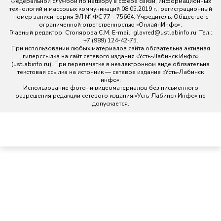
Федеральной службой по надзору в сфере связи, информационных
технологий и массовых коммуникаций 08.05.2019 г., регистрационный
номер записи: серия ЭЛ № ФС 77 – 75664. Учредитель: Общество с
ограниченной ответственностью «ОнлайнИнфо».
Главный редактор: Столярова С.М. E-mail:
glavred@ustlabinfo.ru
. Тел.:
+7 (989) 124-42-75.
При использовании любых материалов сайта обязательна активная
гиперссылка на сайт сетевого издания «Усть-Лабинск Инфо»
(ustlabinfo.ru). При перепечатке в неэлектронном виде обязательна
текстовая ссылка на источник — сетевое издание «Усть-Лабинск
инфо».
Использование фото- и видеоматериалов без письменного
разрешения редакции сетевого издания «Усть-Лабинск Инфо» не
допускается.