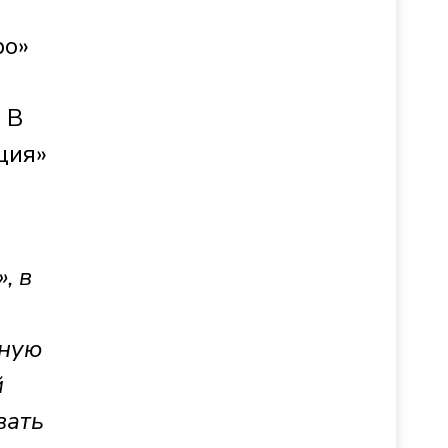
ро»
 В
ция»
, в
сную
й
вать