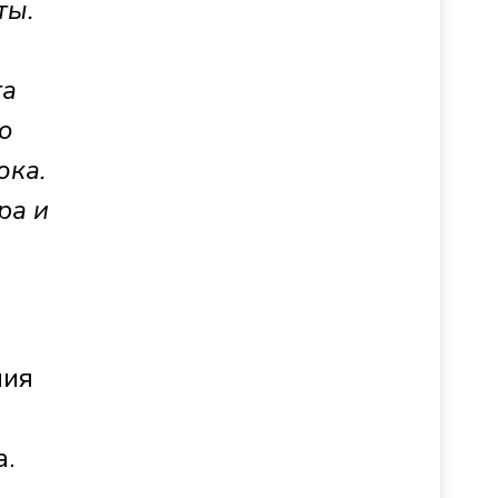
ты.
та
ю
ока.
ра и
ния
а.