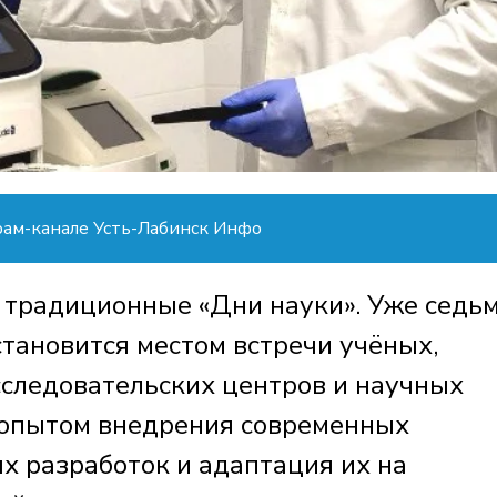
рам-канале Усть-Лабинск Инфо
и традиционные «Дни науки». Уже седь
тановится местом встречи учёных,
следовательских центров и научных
 опытом внедрения современных
х разработок и адаптация их на