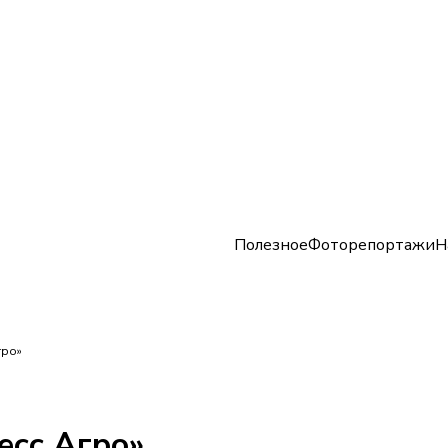
Полезное
Фоторепортажи
Н
гро»
есс Агро»