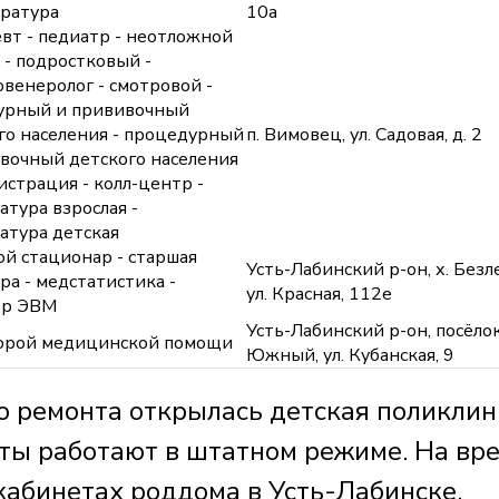
тратура
10а
евт - педиатр - неотложной
- подростковый -
венеролог - смотровой -
урный и прививочный
го населения - процедурный
п. Вимовец, ул. Садовая, д. 2
вочный детского населения
истрация - колл-центр -
атура взрослая -
атура детская
ой стационар - старшая
Усть-Лабинский р-он, х. Безл
ра - медстатистика -
ул. Красная, 112е
ор ЭВМ
Усть-Лабинский р-он, посёло
корой медицинской помощи
Южный, ул. Кубанская, 9
го ремонта открылась детская поликлин
сты работают в штатном режиме. На вр
кабинетах роддома в Усть-Лабинске.