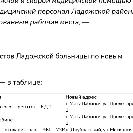
ложной и скорой медицинской помощью
едицинский персонал Ладожской район
ованные рабочие места, —
истов Ладожской больницы по новым
 в таблице:
т
Новый адрес
г. Усть-Лабинск, ул. Пролетарс
атолог - рентген - КДЛ
1
г. Усть-Лабинск, ул. Пролетарс
абинет
1
г - отоларинголог - ЭКГ - УЗИ
п. Двубратский, ул. Московска