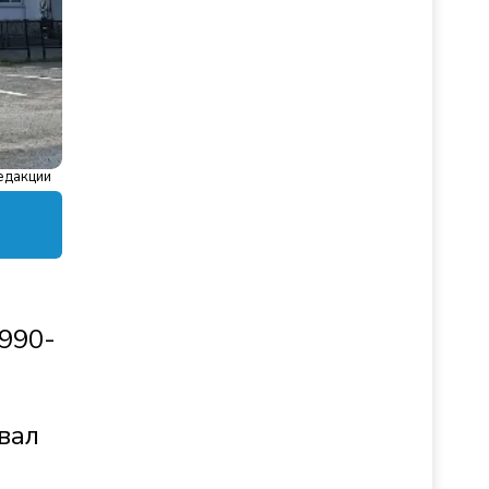
едакции
1990-
вал