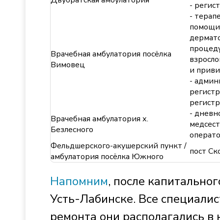
Двубратская амбулатория
- регис
- терап
помощи 
дермато
процед
Врачебная амбулатория посёлка
взросло
Вимовец
и приви
- админ
регистр
регистр
- дневн
Врачебная амбулатория х.
медсест
Безлесного
операт
Фельдшерского-акушерский пункт /
пост С
амбулатория посёлка Южного
Напомним
, после капитально
Усть-Лабинске. Все специали
ремонта они располагались в 