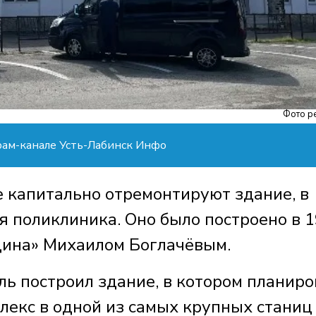
Фото р
рам-канале Усть-Лабинск Инфо
 капитально отремонтируют здание, в
я поликлиника. Оно было построено в 
дина» Михаилом Боглачёвым.
 построил здание, в котором планиро
лекс в одной из самых крупных станиц