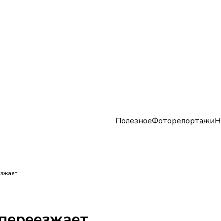
Полезное
Фоторепортажи
Н
езжает
переезжает