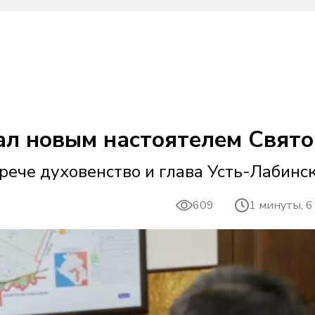
ал новым настоятелем Свято
рече духовенство и глава Усть-Лабинс
609
1 минуты, 6