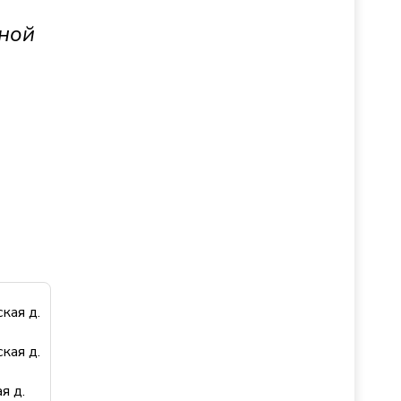
ной
кая д.
кая д.
я д.