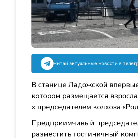
Читай актуальные новости в телег
В станице Ладожской впервые
котором размещается взросла
х председателем колхоза «Ро
Предприимчивый председатель
разместить гостиничный комп