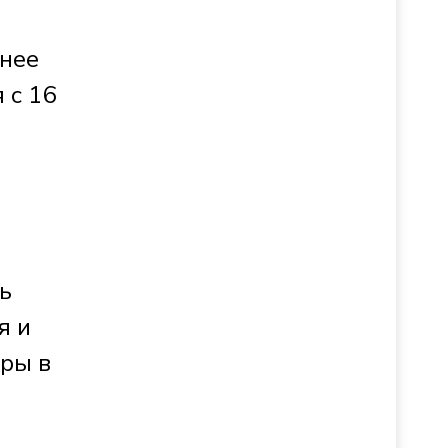
днее
 с 16
ь
я и
иры в