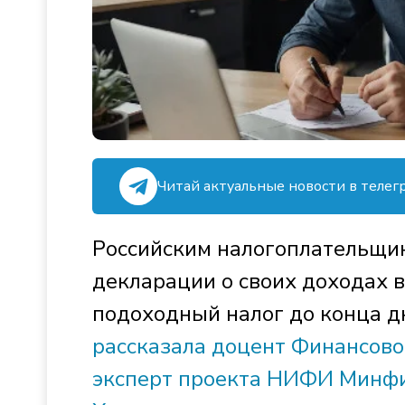
Читай актуальные новости в телег
Российским налогоплательщик
декларации о своих доходах 
подоходный налог до конца д
рассказала доцент Финансово
эксперт проекта НИФИ Минфи