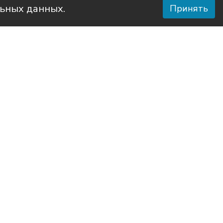
льных данных.
Принять
о района