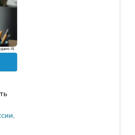
дано AI
ть
сии,