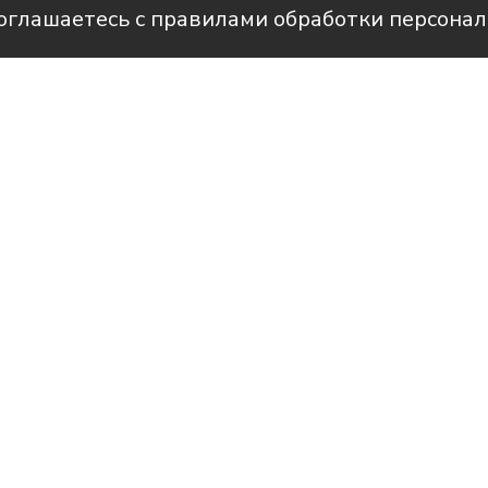
соглашаетесь с правилами обработки персона
Фото: Госавтоинспекция Усть-Лабинског
рам-канале Усть-Лабинск Инфо