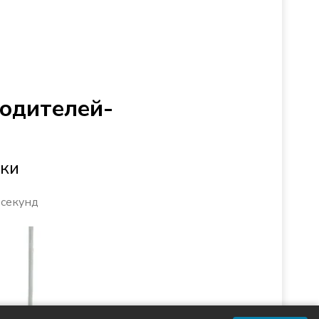
водителей-
ики
 секунд