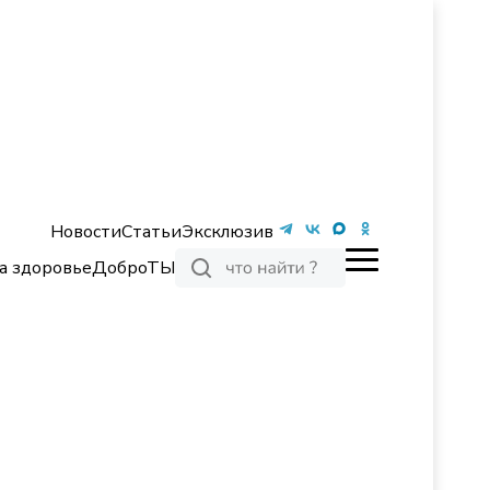
Новости
Статьи
Эксклюзив
а здоровье
ДоброТЫ
ь