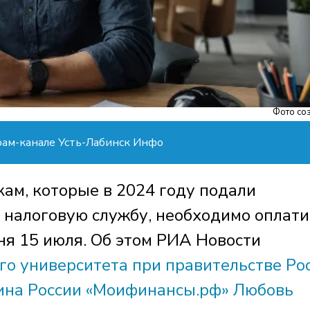
Фото соз
рам-канале Усть-Лабинск Инфо
ам, которые в 2024 году подали
в налоговую службу, необходимо оплати
ня 15 июля. Об этом РИА Новости
го университета при правительстве Рос
на России «Моифинансы.рф» Любовь