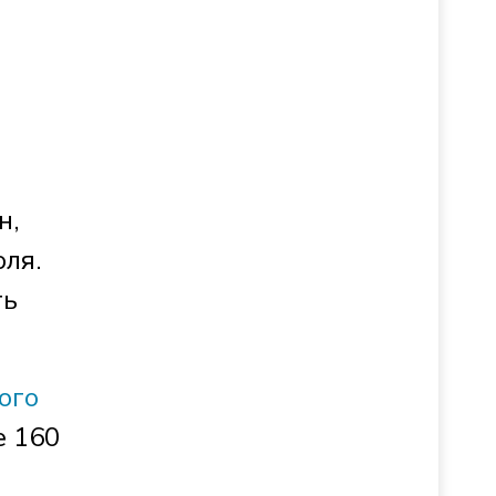
н,
юля.
ть
ого
е 160